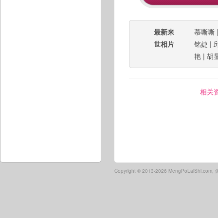
最新来
慕嘶嘶
世相片
铭婕
|
艳
|
胡
相关
Copyright ©
2013-2026 MengPoLaiShi.co