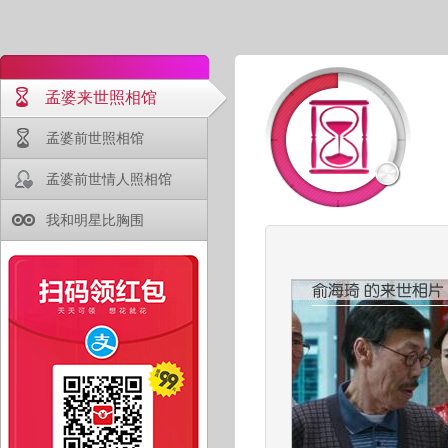
孟婆来世照相馆
孟婆前世照相馆
孟婆前世情人照相馆
我和明星比胸围