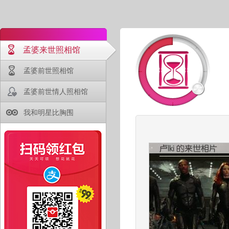
孟婆来世照相馆
孟婆前世照相馆
孟婆前世情人照相馆
我和明星比胸围