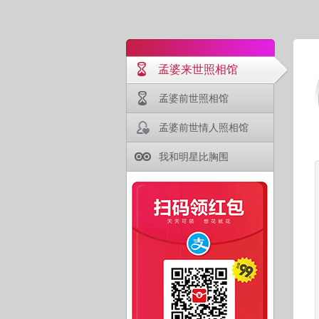
孟婆来世照相馆
孟婆前世照相馆
孟婆前世情人照相馆
我和明星比胸围