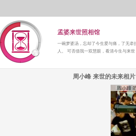
孟婆来世照相馆
一碗梦婆汤，忘却了今生爱与痛，了无牵
人。 可否借我一双慧眼，看清今生与来
周小峰 来世的未来相片