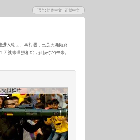
语言:
简体中文
|
正體中文
挂进入轮回。再相遇，已是天涯陌路
世？孟婆来世照相馆，触摸你的未来。