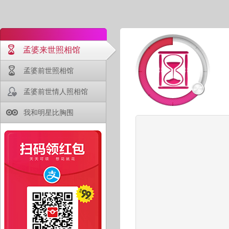
孟婆来世照相馆
孟婆前世照相馆
孟婆前世情人照相馆
我和明星比胸围