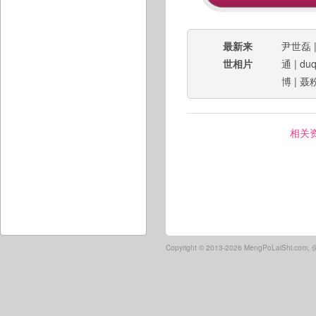
最新来
尹世磊
世相片
通
|
duq
博
|
聂
相关
Copyright ©
2013-2026 MengPoLaiShi.co