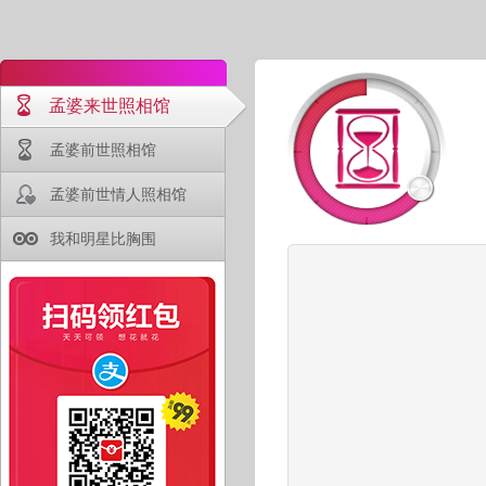
孟婆来世照相馆
孟婆前世照相馆
孟婆前世情人照相馆
我和明星比胸围