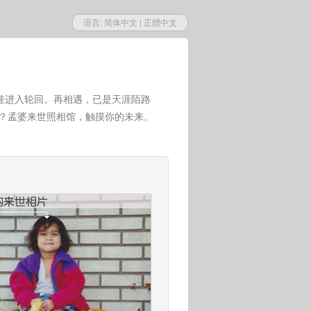
语言:
简体中文
|
正體中文
挂进入轮回。再相遇，已是天涯陌路
世？孟婆来世照相馆，触摸你的未来。