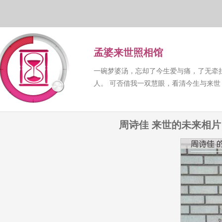
孟婆来世照相馆
一碗梦婆汤，忘却了今生爱与痛，了无牵
人。 可否借我一双慧眼，看清今生与来
周诗佳 来世的未来相片