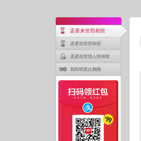
孟婆来世照相馆
孟婆前世照相馆
孟婆前世情人照相馆
我和明星比胸围