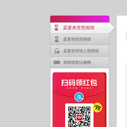
孟婆来世照相馆
孟婆前世照相馆
孟婆前世情人照相馆
我和明星比胸围