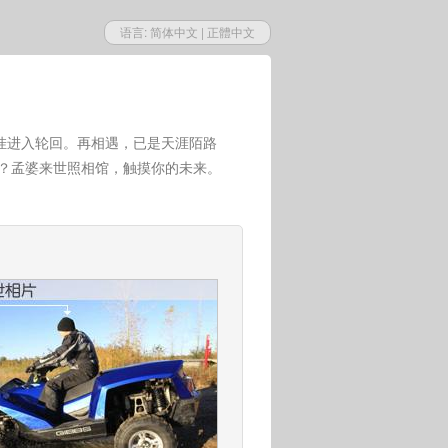
语言:
简体中文
|
正體中文
挂进入轮回。再相遇，已是天涯陌路
世？孟婆来世照相馆，触摸你的未来。