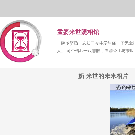
孟婆来世照相馆
一碗梦婆汤，忘却了今生爱与痛，了无牵
人。 可否借我一双慧眼，看清今生与来
奶 来世的未来相片