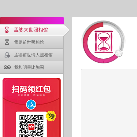
孟婆来世照相馆
孟婆前世照相馆
孟婆前世情人照相馆
我和明星比胸围