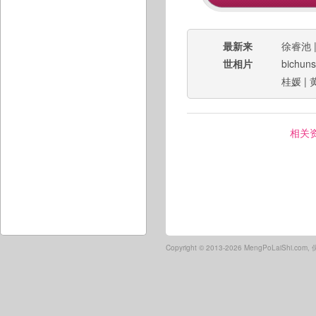
最新来
徐睿池
世相片
bichun
桂媛
|
相关
Copyright ©
2013-2026 MengPoLaiShi.co