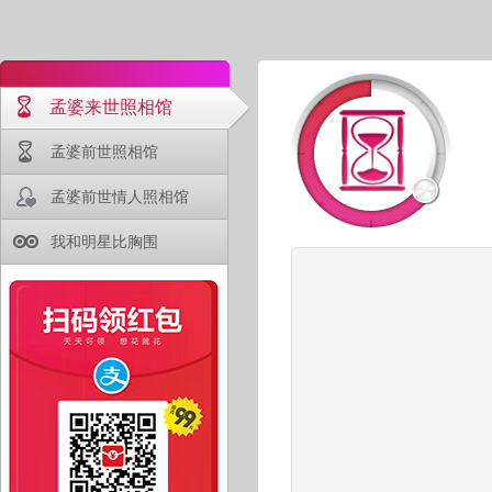
孟婆来世照相馆
孟婆前世照相馆
孟婆前世情人照相馆
我和明星比胸围