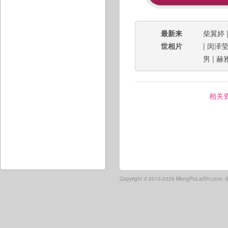
最新来
柴翼婷
世相片
|
闵泽
男
|
赫
相关
Copyright ©
2013-2026 MengPoLaiShi.co