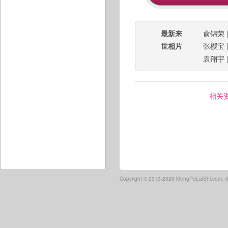
最新来
俞锦荣
世相片
张樱宝
袁翔宇
相关
Copyright ©
2013-2026 MengPoLaiShi.co