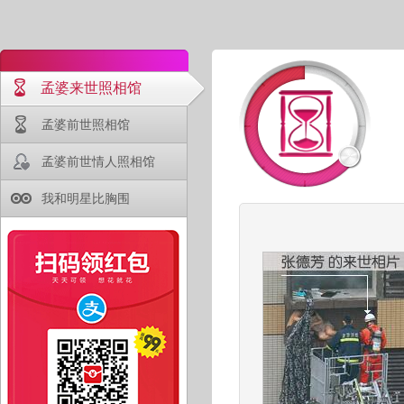
孟婆来世照相馆
孟婆前世照相馆
孟婆前世情人照相馆
我和明星比胸围