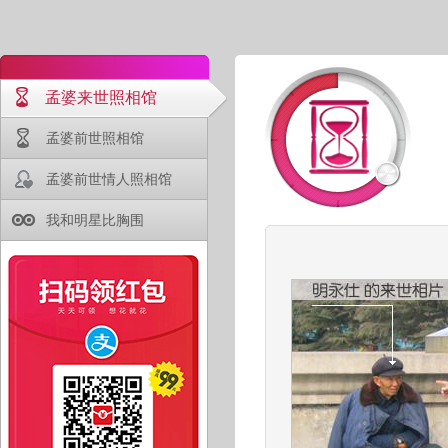
孟婆来世照相馆
孟婆前世照相馆
孟婆前世情人照相馆
我和明星比胸围