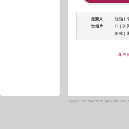
最新来
隆涵
|
世相片
琪
|
陈
振林
|
相关
Copyright ©
2013-2026 MengPoLaiShi.co