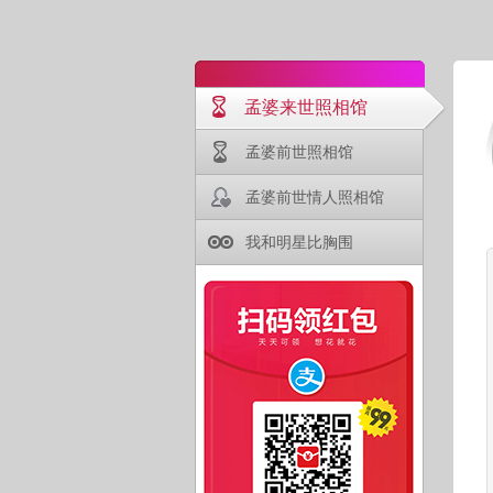
孟婆来世照相馆
孟婆前世照相馆
孟婆前世情人照相馆
我和明星比胸围