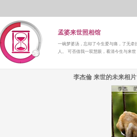
孟婆来世照相馆
一碗梦婆汤，忘却了今生爱与痛，了无牵
人。 可否借我一双慧眼，看清今生与来
李杰倫 来世的未来相片