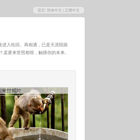
语言:
简体中文
|
正體中文
挂进入轮回。再相遇，已是天涯陌路
世？孟婆来世照相馆，触摸你的未来。