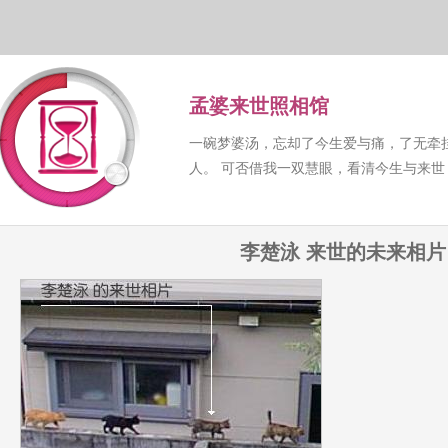
孟婆来世照相馆
一碗梦婆汤，忘却了今生爱与痛，了无牵
人。 可否借我一双慧眼，看清今生与来
李楚泳 来世的未来相片