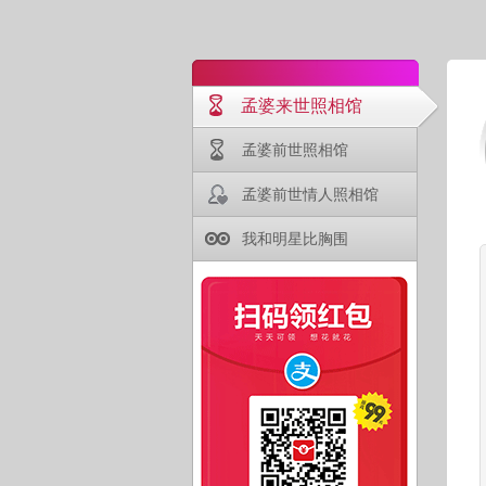
孟婆来世照相馆
孟婆前世照相馆
孟婆前世情人照相馆
我和明星比胸围