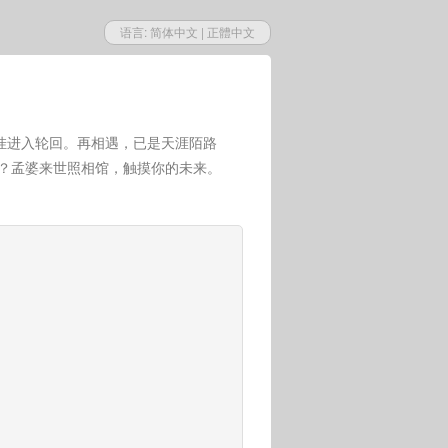
语言:
简体中文
|
正體中文
挂进入轮回。再相遇，已是天涯陌路
世？孟婆来世照相馆，触摸你的未来。