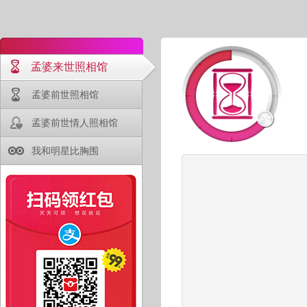
孟婆来世照相馆
孟婆前世照相馆
孟婆前世情人照相馆
我和明星比胸围