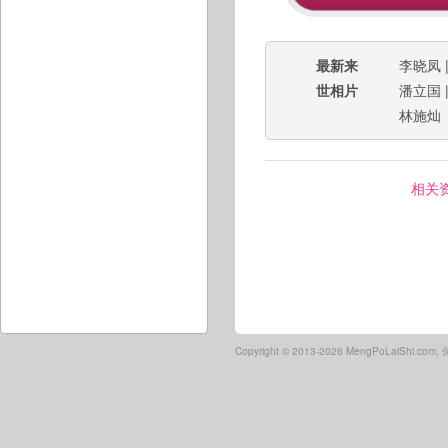
最新来
李晓凤
世相片
潘立国
林施灿
相关
Copyright ©
2013-2026 MengPoLaiShi.co