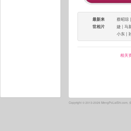
最新来
蔡昭琼
世相片
婕
|
马
小东
|
相关
Copyright ©
2013-2026 MengPoLaiShi.co