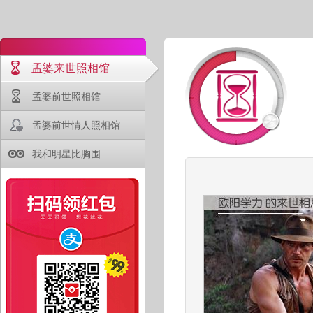
孟婆来世照相馆
孟婆前世照相馆
孟婆前世情人照相馆
我和明星比胸围