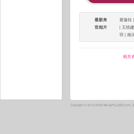
最新来
黄璇钰
世相片
|
王统
羽
|
南
相关
Copyright ©
2013-2026 MengPoLaiShi.co