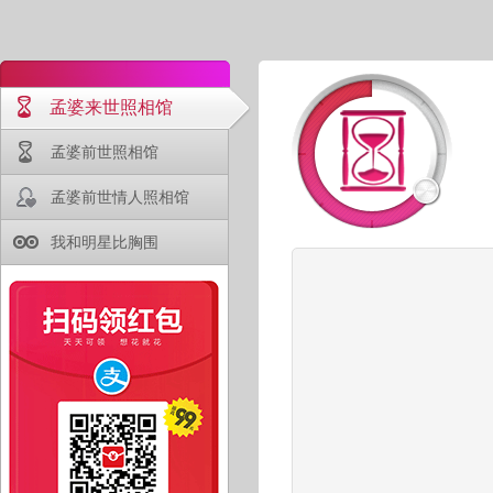
孟婆来世照相馆
孟婆前世照相馆
孟婆前世情人照相馆
我和明星比胸围