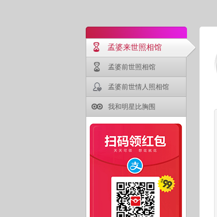
孟婆来世照相馆
孟婆前世照相馆
孟婆前世情人照相馆
我和明星比胸围