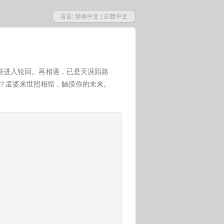
语言:
简体中文
|
正體中文
挂进入轮回。再相遇，已是天涯陌路
世？孟婆来世照相馆，触摸你的未来。