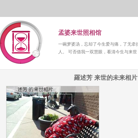
孟婆来世照相馆
一碗梦婆汤，忘却了今生爱与痛，了无牵
人。 可否借我一双慧眼，看清今生与来
羅述芳 来世的未来相片