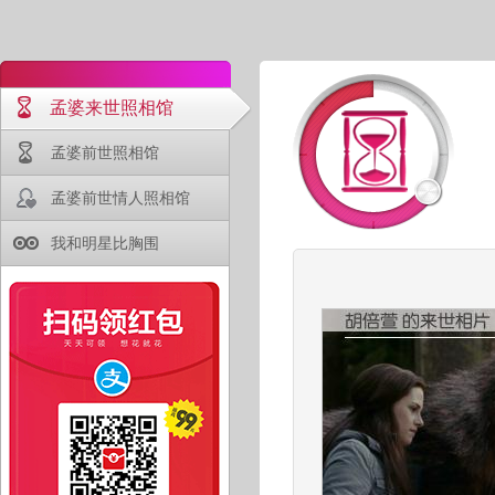
孟婆来世照相馆
孟婆前世照相馆
孟婆前世情人照相馆
我和明星比胸围