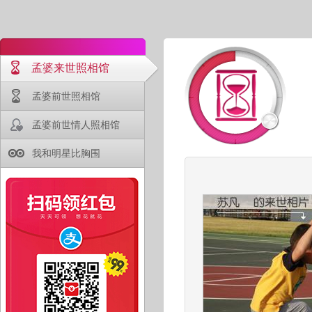
孟婆来世照相馆
孟婆前世照相馆
孟婆前世情人照相馆
我和明星比胸围