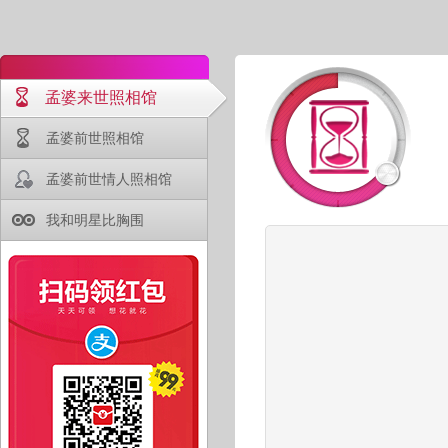
孟婆来世照相馆
孟婆前世照相馆
孟婆前世情人照相馆
我和明星比胸围