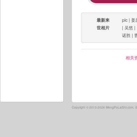
最新来
plc
|
姜
世相片
|
吴悠
|
诺胜
|
相关
Copyright ©
2013-2026 MengPoLaiShi.co