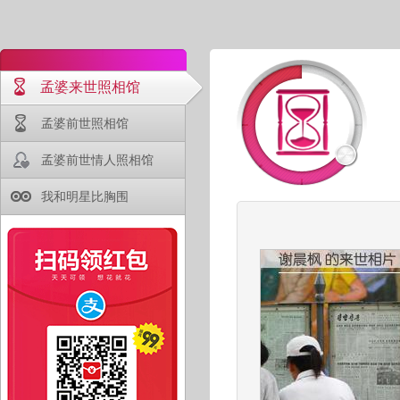
孟婆来世照相馆
孟婆前世照相馆
孟婆前世情人照相馆
我和明星比胸围