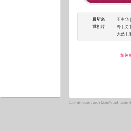
最新来
王中华
世相片
野
|
沈
大然
|
相关
Copyright ©
2013-2026 MengPoLaiShi.co