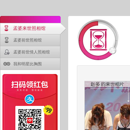
孟婆来世照相馆
孟婆前世照相馆
孟婆前世情人照相馆
我和明星比胸围