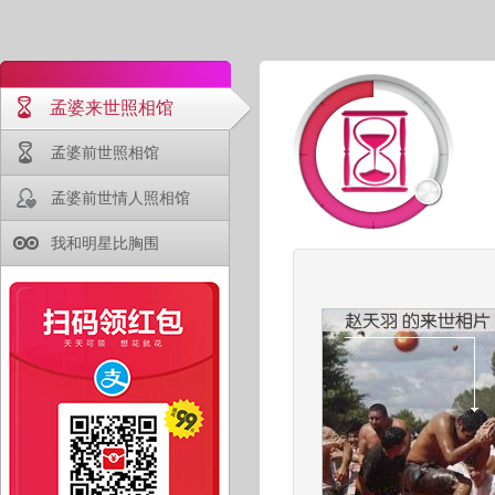
孟婆来世照相馆
孟婆前世照相馆
孟婆前世情人照相馆
我和明星比胸围