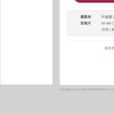
最新来
叶懿颍
世相片
on kei
方玲
|
相关
Copyright ©
2013-2026 MengPoLaiShi.co