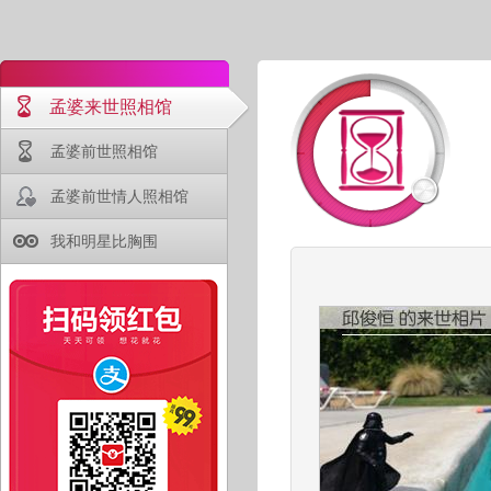
孟婆来世照相馆
孟婆前世照相馆
孟婆前世情人照相馆
我和明星比胸围