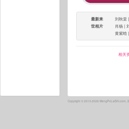
最新来
刘秋棠
世相片
肖杨
|
黄紫晗
相关
Copyright ©
2013-2026 MengPoLaiShi.co