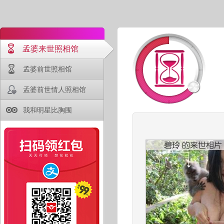
孟婆来世照相馆
孟婆前世照相馆
孟婆前世情人照相馆
我和明星比胸围