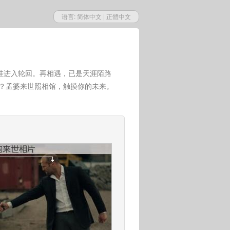
语言:
简体中文
|
正體中文
挂进入轮回。再相遇，已是天涯陌路
世？孟婆来世照相馆，触摸你的未来。