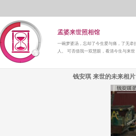
孟婆来世照相馆
一碗梦婆汤，忘却了今生爱与痛，了无牵
人。 可否借我一双慧眼，看清今生与来
钱安琪 来世的未来相片