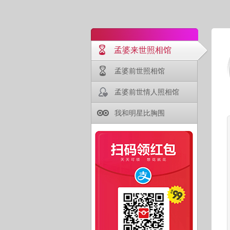
孟婆来世照相馆
孟婆前世照相馆
孟婆前世情人照相馆
我和明星比胸围