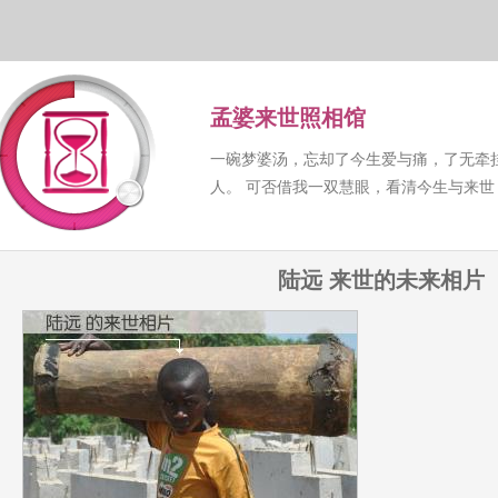
孟婆来世照相馆
一碗梦婆汤，忘却了今生爱与痛，了无牵
人。 可否借我一双慧眼，看清今生与来
陆远 来世的未来相片