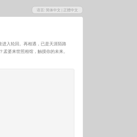
语言:
简体中文
|
正體中文
挂进入轮回。再相遇，已是天涯陌路
世？孟婆来世照相馆，触摸你的未来。