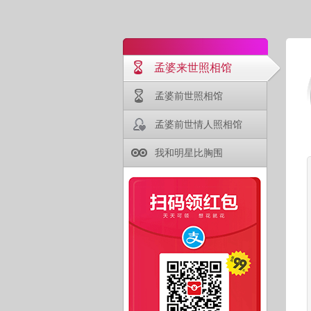
孟婆来世照相馆
孟婆前世照相馆
孟婆前世情人照相馆
我和明星比胸围