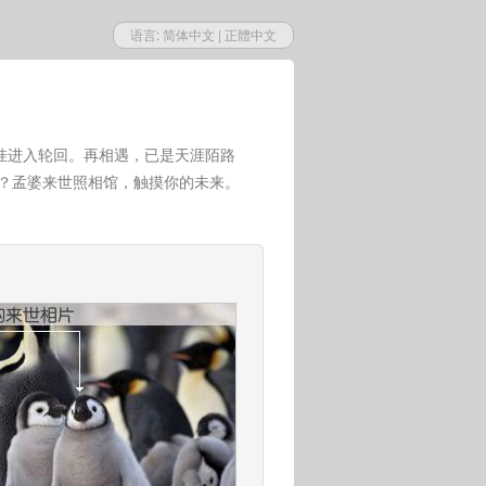
语言:
简体中文
|
正體中文
挂进入轮回。再相遇，已是天涯陌路
世？孟婆来世照相馆，触摸你的未来。