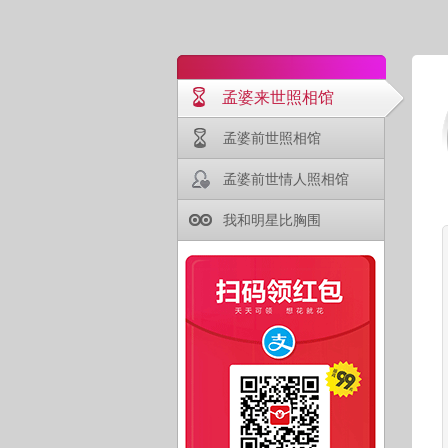
孟婆来世照相馆
孟婆前世照相馆
孟婆前世情人照相馆
我和明星比胸围