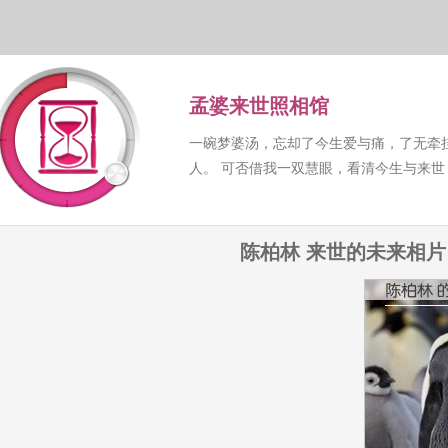
孟婆来世照相馆
一碗梦婆汤，忘却了今生爱与痛，了无牵
人。 可否借我一双慧眼，看清今生与来
陈柏林 来世的未来相片