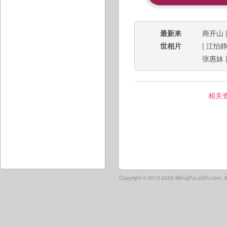
最新来
商开山
世相片
|
江怡
张惠妹
相关
Copyright ©
2013-2026 MengPoLaiShi.co