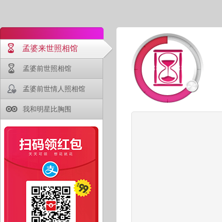
孟婆来世照相馆
孟婆前世照相馆
孟婆前世情人照相馆
我和明星比胸围