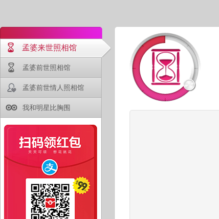
孟婆来世照相馆
孟婆前世照相馆
孟婆前世情人照相馆
我和明星比胸围