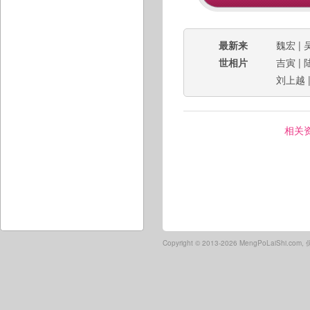
最新来
魏宏
|
世相片
吉寅
|
刘上越
相关
Copyright ©
2013-2026 MengPoLaiShi.co